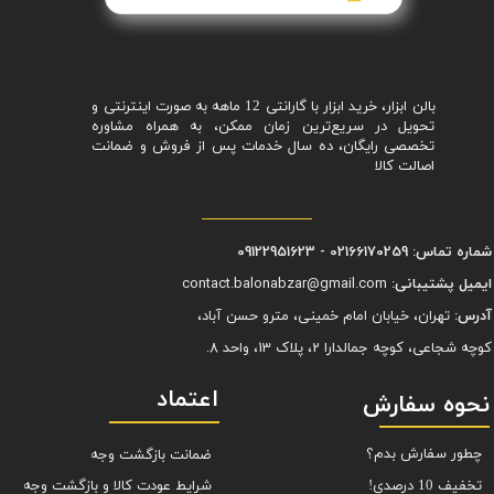
بالن ابزار، خرید ابزار با گارانتی 12 ماهه به صورت اینترنتی و
تحویل در سریع‌ترین زمان ممکن، به همراه مشاوره
تخصصی رایگان، ده سال خدمات پس از فروش و ضمانت
اصالت کالا
شماره تماس: 02166170259 - 09122951623
ایمیل پشتیبانی:
contact.balonabzar@gmail.com
آدرس:
تهران، خیابان امام خمینی، مترو حسن آباد،
کوچه شجاعی، کوچه جمالدارا 2، پلاک 13، واحد 8.
اعتماد
نحوه سفارش
چطور سفارش بدم؟
ضمانت بازگشت وجه
شرایط عودت کالا و بازگشت وجه
تخفیف 10 درصدی!