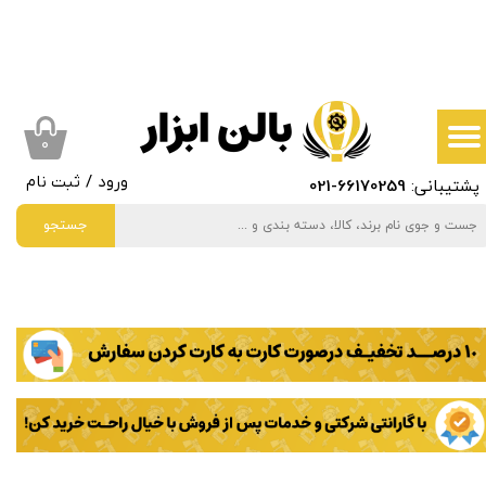
حساب کاربری من
تغییر گذر واژه
سفارشات
۰
پشتیبانی:
66170259
-021
ورود
/
ثبت نام
خروج از حساب کاربری
جستجو