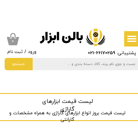
حساب کاربری من
تغییر گذر واژه
سفارشات
۰
پشتیبانی:
66170259
-021
ورود
/
ثبت نام
خروج از حساب کاربری
جستجو
لیست قیمت ابزارهای
گاراژی
لیست قیمت بروز انواع ابزارهای گاراژی به ‌همراه مشخصات و
گارانتی