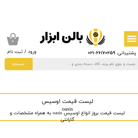
حساب کاربری من
تغییر گذر واژه
سفارشات
۰
پشتیبانی:
66170259
-021
ورود
/
ثبت نام
خروج از حساب کاربری
جستجو
لیست قیمت اوسیس
oasis
لیست قیمت بروز انواع اوسیس oasis به ‌همراه مشخصات و
گارانتی