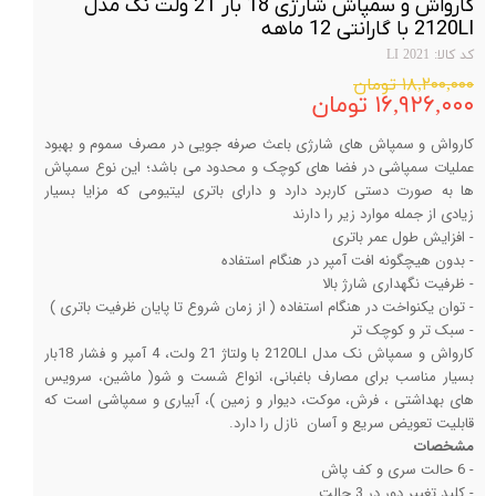
کارواش و سمپاش شارژی 18 بار 21 ولت نک مدل
2120LI با گارانتی 12 ماهه
کد کالا: 2021 LI
۱۸,۲۰۰,۰۰۰ تومان
۱۶,۹۲۶,۰۰۰ تومان
کارواش و سمپاش های شارژی باعث صرفه جویی در مصرف سموم و بهبود
عملیات سمپاشی در فضا های کوچک و محدود می باشد؛ این نوع سمپاش
ها به صورت دستی کاربرد دارد و دارای باتری لیتیومی که مزایا بسیار
زیادی از جمله موارد زیر را دارند
- افزایش طول عمر باتری
- بدون هیچگونه افت آمپر در هنگام استفاده
- ظرفیت نگهداری شارژ بالا
- توان یکنواخت در هنگام استفاده ( از زمان شروع تا پایان ظرفیت باتری )
- سبک تر و کوچک تر
کارواش و سمپاش نک مدل 2120LI با ولتاژ 21 ولت، 4 آمپر و فشار 18بار
بسیار مناسب برای مصارف باغبانی، انواع شست و شو( ماشین، سرویس
های بهداشتی ، فرش، موکت، دیوار و زمین )، آبیاری و سمپاشی است که
قابلیت تعویض سریع و آسان نازل را دارد.
مشخصات
- 6 حالت سری و کف پاش
- کلید تغییر دور در 3 حالت