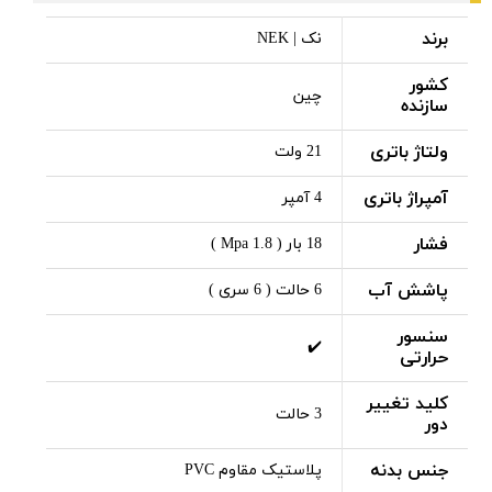
برند
نک | NEK
کشور
چین
سازنده
ولتاژ باتری
21 ولت
آمپراژ باتری
4 آمپر
فشار
18 بار ( 1.8 Mpa )
پاشش آب
6 حالت ( 6 سری )
سنسور
✔️
حرارتی
کلید تغییر
3 حالت
دور
جنس بدنه
پلاستیک مقاوم PVC