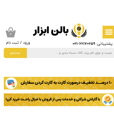
حساب کاربری من
تغییر گذر واژه
سفارشات
۰
پشتیبانی:
66170259
-021
ورود
/
ثبت نام
خروج از حساب کاربری
جستجو