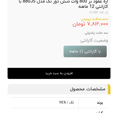
اره عمود بر 800 وات شش دور نک مدل 880JS با
گارانتی 12 ماهه
کد کالا: 880 JS
۸,۴۰۰,۰۰۰ تومان
۷,۸۱۲,۰۰۰ تومان
سه حالت پاندولی
وضعیت گارانتی
با گارانتی 12 ماهه
افزودن به سبد خرید
مشخصات محصول
برند
نک | NEK