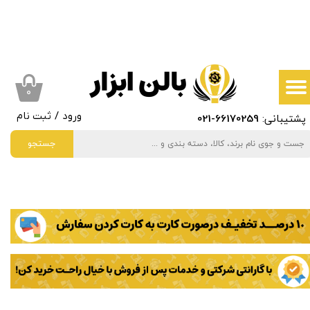
حساب کاربری من
تغییر گذر واژه
سفارشات
۰
پشتیبانی:
66170259
-021
ورود
/
ثبت نام
خروج از حساب کاربری
جستجو