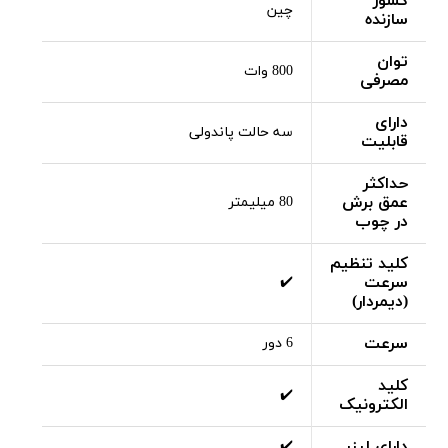
کشور
چین
سازنده
توان
800 وات
مصرفی
دارای
سه حالت پاندولی
قابلیت
حداکثر
عمق برش
80 میلیمتر
در چوب
کلید تنظیم
سرعت
✔️
(دیمردار)
سرعت
6 دور
کلید
✔️
الکترونیک
دارای لیزر
✔️