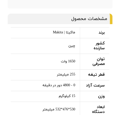
مشخصات محصول
برند
ماکیتا | Makita
کشور
چین
سازنده
توان
1650 وات
مصرفی
قطر تیغه
255 میلیمتر
سرعت آزاد
0 - 4800 دور در دقیقه
وزن
15 کیلوگرم
ابعاد
530*476*532 میلیمتر
دستگاه