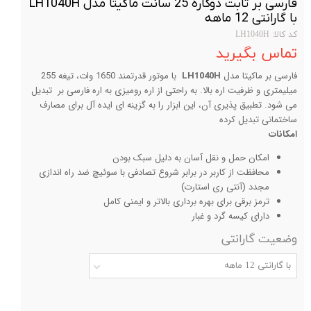
فارسی بر ثابت دوکاره 25 سانت ماکیتا مدل LH1040H
با گارانتی 12 ماهه
کد کالا: LH1040H
تماس بگیرید
فارسی بر ماکیتا مدل
LH1040H
با موتور قدرتمند 1650 وات، تیغه 255
میلیمتری و ظرفیت اره بالا. به راحتی از اره رومیزی به اره فارسی بر تبدیل
می شود. تطبیق پذیری آن، این ابزار را به گزینه ای ایده آل برای مصارف
ساختمانی تبدیل کرده
امکانات
امکان حمل و نقل آسان به دلیل سبک بودن
محافظت از کاربر در برابر شروع تصادفی با سوئیچ ضد راه اندازی
مجدد (آنتی ری استارت)
ترمز برقی برای بهره برداری بالاتر و ایمنی کامل
دارای کیسه گرد و غبار
وضعیت گارانتی
با گارانتی 12 ماهه