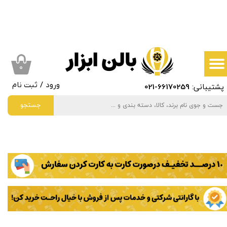
حساب کاربری من
تغییر گذر واژه
سفارشات
۰
پشتیبانی:
66170259
-021
ورود
/
ثبت نام
خروج از حساب کاربری
جستجو