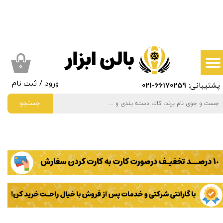
حساب کاربری من
تغییر گذر واژه
سفارشات
۰
پشتیبانی:
66170259
-021
ورود
/
ثبت نام
خروج از حساب کاربری
جستجو