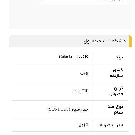
مشخصات محصول
برند
گلکسیا | Galaxia
کشور
چین
سازنده
توان
710 وات
مصرفی
نوع سه
چهار شیار (SDS PLUS)
نظام
قدرت ضربه
3 ژول