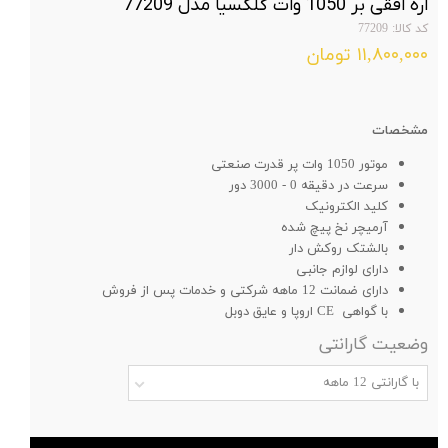
اره افقی بر 1050 وات گلکسیا مدل 77209
کد کالا: 77209
۱۱,۸۰۰,۰۰۰ تومان
مشخصات
موتور 1050 وات پر قدرت صنعتی
سرعت در دقیقه 0 - 3000 دور
کلید الکترونیک
آرمیچر نخ پیچ شده
بالشتک روکش دار
دارای لوازم جانبی
دارای ضمانت 12 ماهه شرکتی و خدمات پس از فروش
با گواهی CE اروپا و عایق دوبل
وضعیت گارانتی
با گارانتی 12 ماهه