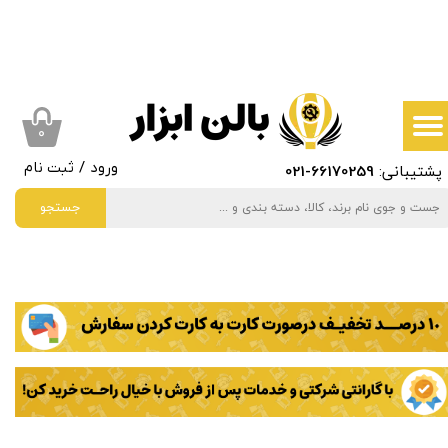
حساب کاربری من
تغییر گذر واژه
سفارشات
۰
پشتیبانی:
66170259
-021
ورود
/
ثبت نام
خروج از حساب کاربری
جستجو