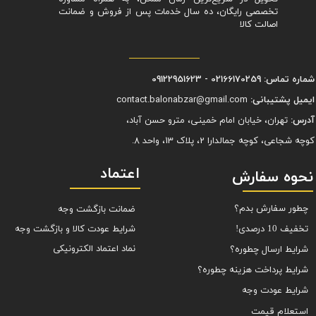
تخصصی رایگان، ده سال خدمات پس از فروش و ضمانت
اصالت کالا
شماره تماس: 02166170259 - 09122951623
ایمیل پشتیبانی:
contact.balonabzar@gmail.com
آدرس:
تهران، خیابان امام خمینی، مترو حسن آباد،
کوچه شجاعی، کوچه جمالدارا 2، پلاک 13، واحد 8.
اعتماد
نحوه سفارش
چطور سفارش بدم؟
ضمانت بازگشت وجه
شرایط عودت کالا و بازگشت وجه
تخفیف 10 درصدی!
نماد اعتماد الکترونیکی
شرایط ارسال چطوره؟
شرایط پرداخت هزینه چطوره؟
شرایط عودت وجه
استعلام قیمت