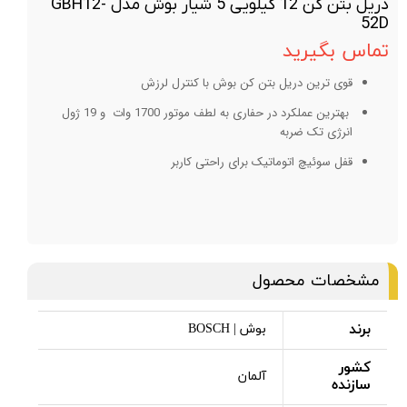
دریل بتن کن 12 کیلویی 5 شیار بوش مدل GBH12-
52D
تماس بگیرید
قوی ترین دریل بتن کن بوش با کنترل لرزش
بهترین عملکرد در حفاری به لطف موتور 1700 وات و 19 ژول
انرژی تک ضربه
قفل سوئیچ اتوماتیک برای راحتی کاربر
مشخصات محصول
برند
بوش | BOSCH
کشور
آلمان
سازنده