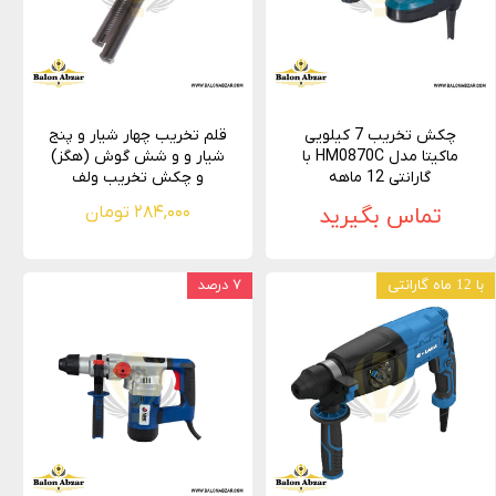
چکش تخریب 7 کیلویی
قلم تخریب چهار شیار و پنج
ماکیتا مدل HM0870C با
شیار و و شش گوش (هگز)
گارانتی 12 ماهه
و چکش تخریب ولف
تماس بگیرید
۲۸۴,۰۰۰ تومان
با 12 ماه گارانتی
۷ درصد