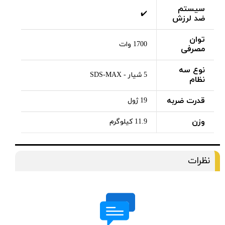
سیستم
✔️
ضد لرزش
توان
1700 وات
مصرفی
نوع سه
5 شیار - SDS-MAX
نظام
قدرت ضربه
19 ژول
وزن
11.9 کیلوگرم
نظرات