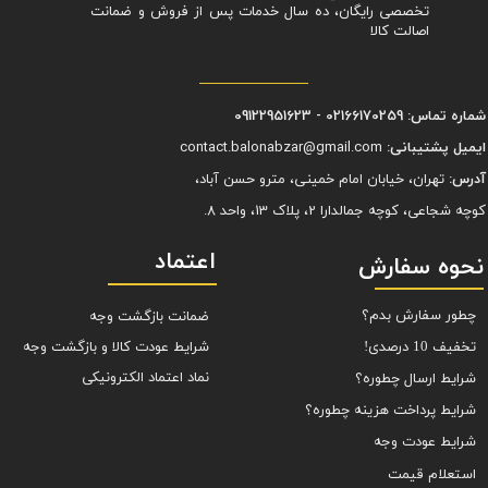
تخصصی رایگان، ده سال خدمات پس از فروش و ضمانت
اصالت کالا
شماره تماس: 02166170259 - 09122951623
ایمیل پشتیبانی:
contact.balonabzar@gmail.com
آدرس:
تهران، خیابان امام خمینی، مترو حسن آباد،
کوچه شجاعی، کوچه جمالدارا 2، پلاک 13، واحد 8.
اعتماد
نحوه سفارش
چطور سفارش بدم؟
ضمانت بازگشت وجه
شرایط عودت کالا و بازگشت وجه
تخفیف 10 درصدی!
نماد اعتماد الکترونیکی
شرایط ارسال چطوره؟
شرایط پرداخت هزینه چطوره؟
شرایط عودت وجه
استعلام قیمت