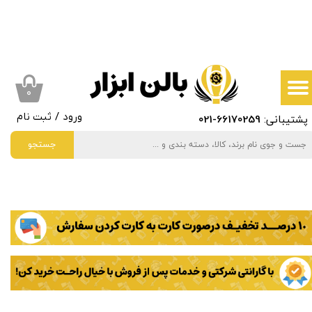
حساب کاربری من
تغییر گذر واژه
سفارشات
۰
پشتیبانی:
66170259
-021
ورود
/
ثبت نام
خروج از حساب کاربری
جستجو