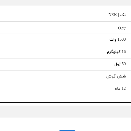
نک | NEK
چین
1500 وات
16 کیلوگرم
50 ژول
شش گوش
12 ماه