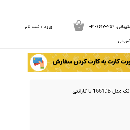
یبانی:
66170259
-021
ورود
/
ثبت نام
۰
حساب کاربری من
آموزشی
تغییر گذر واژه
سفارشات
خروج از حساب کاربری