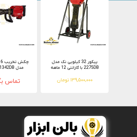
پیکور 32 کیلویی نک مدل
2275DB با گارانتی 12 ماهه
مدل 1342DB با گارانتی
۱۳۹,۵۰۰,۰۰۰ تومان
تماس بگ