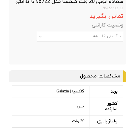
سنباده اتویی 20 ولت گلکسیا مدل 96722 با گارانتی
کد کالا: 96722
تماس بگیرید
وضعیت گارانتی
با گارانتی 12 ماهه
مشخصات محصول
برند
گلکسیا | Galaxia
کشور
چین
سازنده
ولتاژ باتری
20 ولت