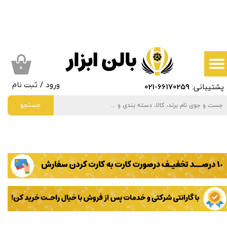
حساب کاربری من
تغییر گذر واژه
سفارشات
۰
پشتیبانی:
66170259
-021
ورود
/
ثبت نام
خروج از حساب کاربری
جستجو