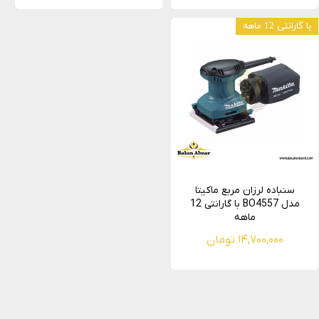
با گارانتی 12 ماهه
سنباده لرزان مربع ماکیتا
مدل BO4557 با گارانتی 12
ماهه
۱۴,۷۰۰,۰۰۰ تومان