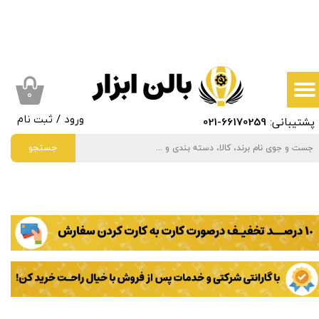
حساب کاربری من
تغییر گذر واژه
سفارشات
۰
پشتیبانی:
66170259
-021
ورود
/
ثبت نام
خروج از حساب کاربری
جستجو