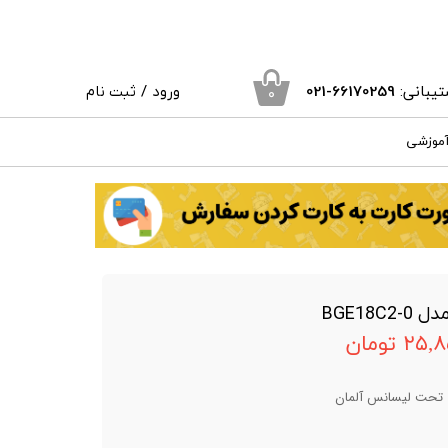
یبانی:
66170259
-021
ورود
/
ثبت نام
۰
حساب کاربری من
آموزشی
تغییر گذر واژه
سفارشات
خروج از حساب کاربری
 تومان
 تحت لیسانس آلمان