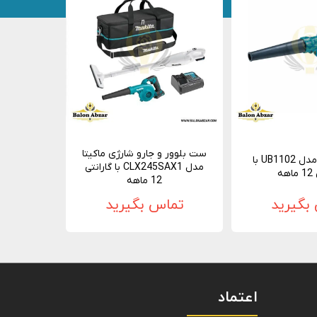
ست بلوور و جارو شارژی ماکیتا
بلوور ماکیتا مدل UB1102 با
مدل CLX245SAX1 با گارانتی
هه
12 ماهه
بگیرید
تماس بگیرید
اعتماد