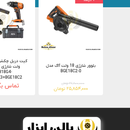
۷ درصد
بلوور شارژی 18 ولت آاگ مدل
ولت شارژی 
BGE18C2-0
B18G4-
K3+BGE18C2
۲۷,۸۰۰,۰۰۰ تومان
تماس بگ
۲۵,۸۵۴,۰۰۰ تومان