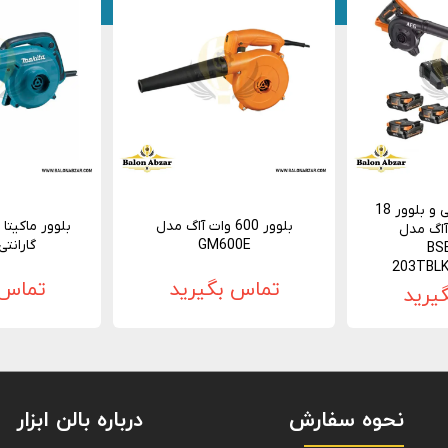
کیت دریل چکشی و بلوور 18
بلوور 600 وات آاگ مدل
آاگ مدل
GM600E
گارانتی 12 ما
BS
203TBL
تماس بگیرید
تماس 
یرید
نحوه سفارش
درباره بالن ابزار