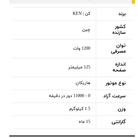
برند
کن | KEN
کشور
چین
سازنده
توان
1200 وات
مصرفی
اندازه
125 میلیمتر
صفحه
نوع موتور
هاریکان
سرعت آزاد
0 - 11000 دور در دقیقه
وزن
1.5 کیلوگرم
گارانتی
15 ماه