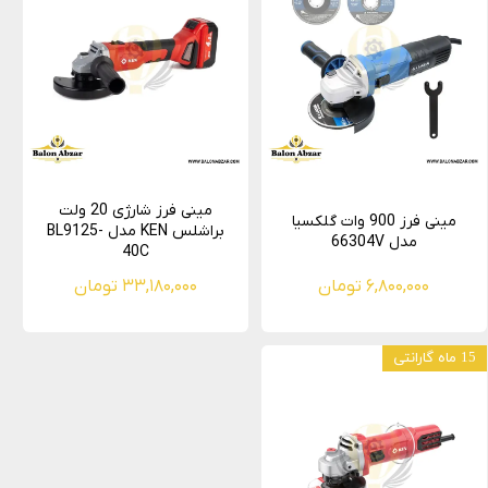
مینی فرز شارژی 20 ولت
مینی فرز 900 وات گلکسیا
براشلس KEN مدل BL9125-
مدل 66304V
40C
۶,۸۰۰,۰۰۰ تومان
۳۳,۱۸۰,۰۰۰ تومان
15 ماه گارانتی