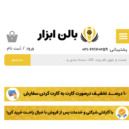
حساب کاربری من
تغییر گذر واژه
سفارشات
۰
پشتیبانی:
66170259
-021
ورود
/
ثبت نام
خروج از حساب کاربری
جستجو