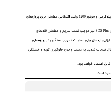
یک ابزار قدرتمند و حرفه‌ای برای تخریب سطوح سخت مانند بتن ، آجر و سنگ است. این دستگاه با وزن 7 کیلوگرمی و موتور 1200 وات، انتخابی مطمئن برای پروژه‌های
موتور پرقدرت 1200 وات این دستگاه، توان ضربه‌ای بالا ایجاد می‌کند که به راحتی از پس تخریب سطوح سخت برمی‌آید. سیستم چهارشیار SDS Plus نیز موجب نصب سریع و مطمئن قلم‌های
ن ویژگی‌ها آن را به ابزاری ایده‌آل برای عملیات تخریب سنگین در پروژه‌های
نتقال ضربات شدید به دست و بدن جلوگیری کرده و خستگی
ابل اعتماد خواهد بود.
 خود است