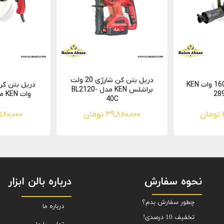
دریل بتن کن شارژی 20 ولت
چکش تخریب 1600 وات KEN
براشلس KEN مدل BL2120-
وات KEN مدل 2526GER
40C
۳۹,۸۸۰,۰۰۰ تومان
۱۶,۵۸۰,۰۰۰ 
نحوه سفارش
درباره بالن ابزار
چطور سفارش بدم؟
درباره ما
تخفیف 10 درصدی!