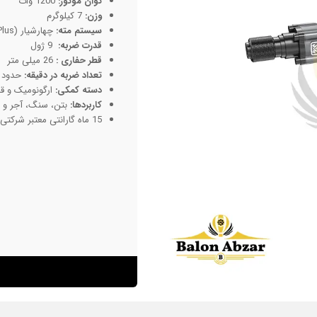
توان موتور:
1200 وات
وزن:
7 کیلوگرم
سیستم مته:
چهارشیار (SDS Plus)
قدرت ضربه:
9 ژول
قطر حفاری :
26 میلی متر
تعداد ضربه در دقیقه:
حدود 3600 ضربه
دسته کمکی:
ارگونومیک و قا
کاربردها:
بتن، سنگ، آجر و
15 ماه گارانتی معتبر شرکتی و خدمات پس از فروش