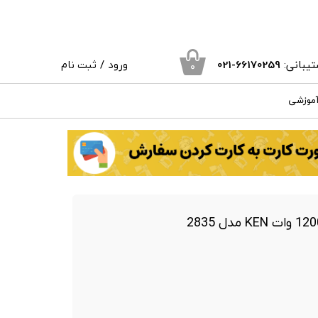
یبانی:
66170259
-021
ورود
/
ثبت نام
۰
حساب کاربری من
آموزشی
تغییر گذر واژه
سفارشات
خروج از حساب کاربری