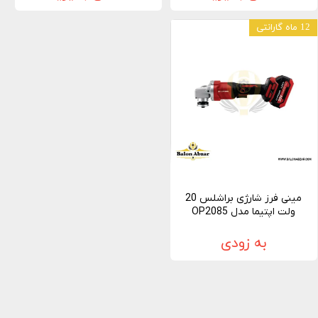
12 ماه گارانتی
مینی فرز شارژی براشلس 20
ولت اپتیما مدل OP2085
به زودی