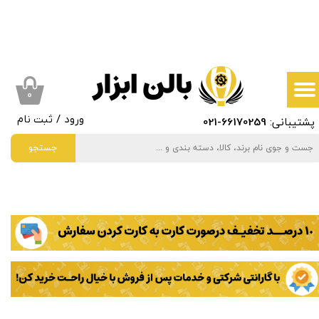
حساب کاربری من
تغییر گذر واژه
سفارشات
۰
پشتیبانی:
66170259
-021
ورود
/
ثبت نام
خروج از حساب کاربری
جستجو