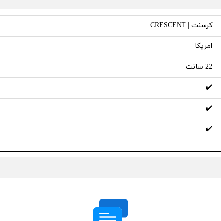
کرسنت | CRESCENT
امریکا
22 سانت
✔️
✔️
✔️