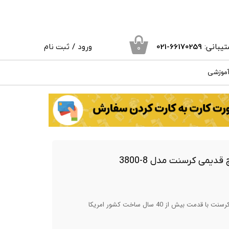
یبانی:
66170259
-021
ورود
/
ثبت نام
۰
حساب کاربری من
آموزشی
تغییر گذر واژه
سفارشات
خروج از حساب کاربری
ت بیش از 40 سال ساخت کشور امریکا