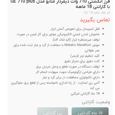
فرز انگشتی 710 وات دیمردار متابو مدل GE 710 plus
با گارانتی 18 ماهه
کد کالا: GE 710 plus
تماس بگیرید
قفل اسپیندل برای تعویض آسان ابزار
خاموش شدن ایمنی الکترونیکی موتور برای کار ایمن در صورت
توقف غیرمنتظره ابزار (اتو شات آف)
موتور Metabo Marathon با حفاظت از گرد و غبار ثبت شده برای
عمر طولانی
کلید تنظیم دور (دیمر)
کلت دقیق برای تمرکز دقیق
توقف دستگاه در صورت قطع و وصل جریان برق
دارای طراحی ارگونومیک جهت سهولت انجام کار
دارای تکنولوژی محافظت در برابر گرد و غبار
آنتی ری استارت : از راه اندازی ناخواسته پس از قطع برق جلوگیری
می کند
18 ماه گارانتی شرکتی
وضعیت گارانتی
18 ماه گارانتی
بی گارانتی