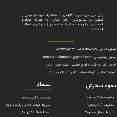
بالن ابزار، خرید ابزار با گارانتی 12 ماهه به صورت اینترنتی و
تحویل در سریع‌ترین زمان ممکن، به همراه مشاوره
تخصصی رایگان، ده سال خدمات پس از فروش و ضمانت
اصالت کالا
شماره تماس: 02166170259 - 09122951623
ایمیل پشتیبانی:
contact.balonabzar@gmail.com
آدرس:
تهران، خیابان امام خمینی، مترو حسن آباد،
کوچه شجاعی، کوچه جمالدارا 2، پلاک 13، واحد 8.
اعتماد
نحوه سفارش
چطور سفارش بدم؟
ضمانت بازگشت وجه
شرایط عودت کالا و بازگشت وجه
تخفیف 10 درصدی!
نماد اعتماد الکترونیکی
شرایط ارسال چطوره؟