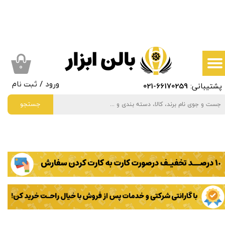
حساب کاربری من
تغییر گذر واژه
سفارشات
۰
پشتیبانی:
66170259
-021
ورود
/
ثبت نام
خروج از حساب کاربری
جستجو