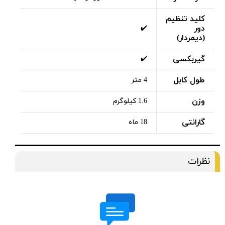
کلید تنظیم
دور
✔️
(دیمردار)
گیربکسی
✔️
طول کابل
4 متر
وزن
1.6 کیلوگرم
گارانتی
18 ماه
نظرات