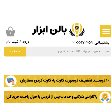
حساب کاربری من
تغییر گذر واژه
سفارشات
۰
پشتیبانی:
66170259
-021
ورود
/
ثبت نام
خروج از حساب کاربری
جستجو