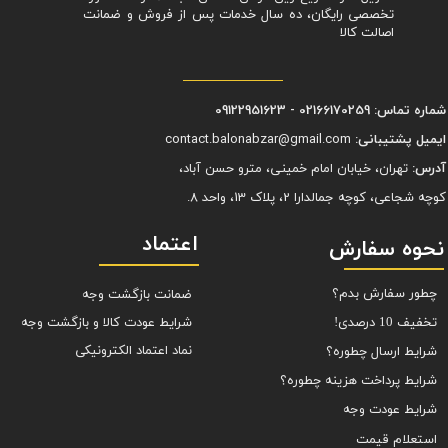
تخصصی رایگان، ده سال خدمات پس از فروش و ضمانت
اصالت کالا
شماره تماس: 02166170259 - 09122951623
ایمیل پشتیبانی:
contact.balonabzar@gmail.com
آدرس:
تهران، خیابان امام خمینی، مترو حسن آباد،
کوچه شجاعی، کوچه جمالدارا 2، پلاک 13، واحد 8.
اعتماد
نحوه سفارش
چطور سفارش بدم؟
ضمانت بازگشت وجه
شرایط عودت کالا و بازگشت وجه
تخفیف 10 درصدی!
نماد اعتماد الکترونیکی
شرایط ارسال چطوره؟
شرایط پرداخت هزینه چطوره؟
شرایط عودت وجه
استعلام قیمت