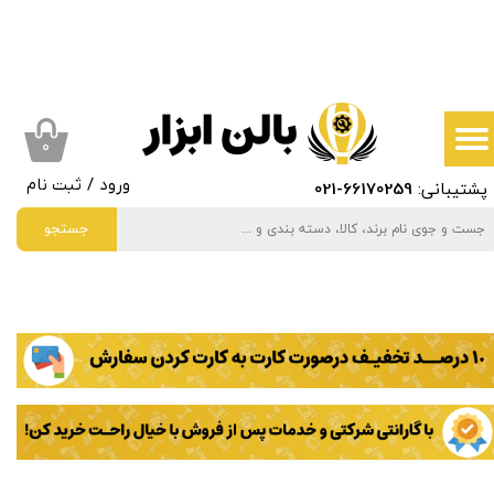
حساب کاربری من
تغییر گذر واژه
سفارشات
۰
پشتیبانی:
66170259
-021
ورود
/
ثبت نام
خروج از حساب کاربری
جستجو