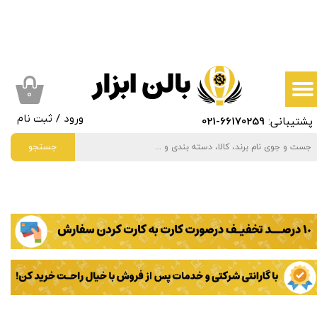
حساب کاربری من
تغییر گذر واژه
سفارشات
۰
پشتیبانی:
66170259
-021
ورود
/
ثبت نام
خروج از حساب کاربری
جستجو