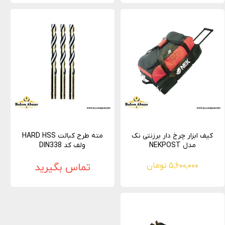
کیف ابزار چرخ دار برزنتی نک
مته طرح کبالت HARD HSS
مدل NEKPOST
ولف کد DIN338
۵,۶۰۰,۰۰۰ تومان
تماس بگیرید