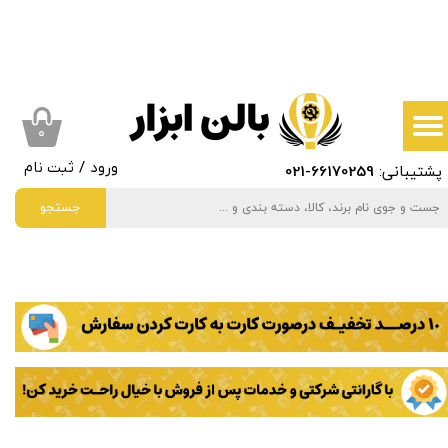
حساب کاربری من
تغییر گذر واژه
سفارشات
۰
پشتیبانی:
66170259
-021
ورود
/
ثبت نام
خروج از حساب کاربری
جستجو