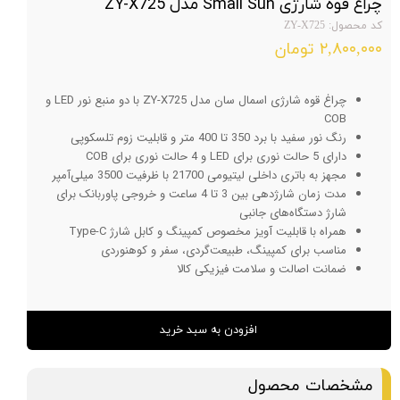
چراغ قوه شارژی Small Sun مدل ZY-X725
کد محصول: ZY-X725
۲,۸۰۰,۰۰۰ تومان
چراغ قوه شارژی اسمال سان مدل ZY-X725 با دو منبع نور LED و
COB
رنگ نور سفید با برد 350 تا 400 متر و قابلیت زوم تلسکوپی
دارای 5 حالت نوری برای LED و 4 حالت نوری برای COB
مجهز به باتری داخلی لیتیومی 21700 با ظرفیت 3500 میلی‌آمپر
مدت زمان شارژدهی بین 3 تا 4 ساعت و خروجی پاوربانک برای
شارژ دستگاه‌های جانبی
همراه با قابلیت آویز مخصوص کمپینگ و کابل شارژ Type-C
مناسب برای کمپینگ، طبیعت‌گردی، سفر و کوهنوردی
ضمانت اصالت و سلامت فیزیکی کالا
افزودن به سبد خرید
مشخصات محصول