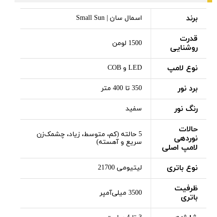
برند
اسمال سان | Small Sun
قدرت
1500 لومن
روشنایی
نوع لامپ
LED و COB
برد نور
350 تا 400 متر
رنگ نور
سفید
حالات
5 حالته (کم، متوسط، زیاد، چشمک‌زن
نوردهی
سریع و آهسته)
لامپ اصلی
نوع باتری
لیتیومی 21700
ظرفیت
3500 میلی‌آمپر
باتری