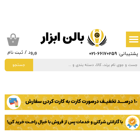
حساب کاربری من
تغییر گذر واژه
سفارشات
۰
پشتیبانی:
66170259
-021
ورود
/
ثبت نام
خروج از حساب کاربری
جستجو