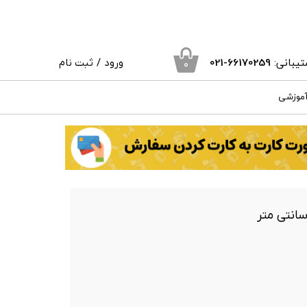
یبانی:
66170259
-021
ورود
/
ثبت نام
۰
حساب کاربری من
آموزشی
تغییر گذر واژه
سفارشات
خروج از حساب کاربری