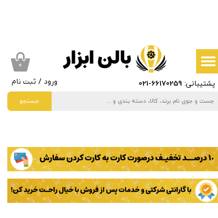
حساب کاربری من
تغییر گذر واژه
سفارشات
۰
پشتیبانی:
66170259
-021
ورود
/
ثبت نام
خروج از حساب کاربری
جستجو