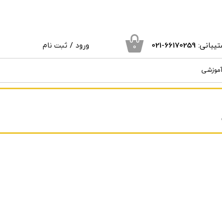
یبانی:
66170259
-021
ورود
/
ثبت نام
۰
حساب کاربری من
آموزشی
تغییر گذر واژه
سفارشات
خروج از حساب کاربری