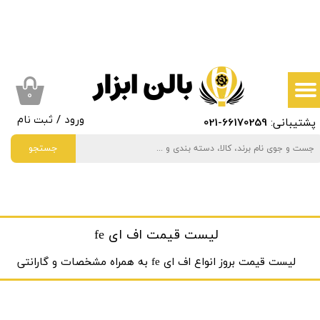
حساب کاربری من
تغییر گذر واژه
سفارشات
۰
پشتیبانی:
66170259
-021
ورود
/
ثبت نام
خروج از حساب کاربری
جستجو
لیست قیمت اف ای fe
لیست قیمت بروز انواع اف ای fe به ‌همراه مشخصات و گارانتی