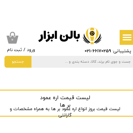
حساب کاربری من
تغییر گذر واژه
سفارشات
۰
پشتیبانی:
66170259
-021
ورود
/
ثبت نام
خروج از حساب کاربری
جستجو
لیست قیمت اره عمود
بر ها
لیست قیمت بروز انواع اره عمود بر ها به ‌همراه مشخصات و
گارانتی