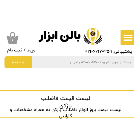
حساب کاربری من
تغییر گذر واژه
سفارشات
۰
پشتیبانی:
66170259
-021
ورود
/
ثبت نام
خروج از حساب کاربری
جستجو
لیست قیمت فاضلاب
بازکن
لیست قیمت بروز انواع فاضلاب بازکن به ‌همراه مشخصات و
گارانتی