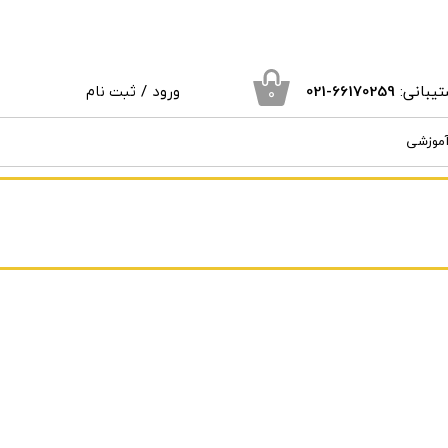
یبانی:
66170259
-021
ورود
/
ثبت نام
۰
حساب کاربری من
آموزشی
تغییر گذر واژه
سفارشات
خروج از حساب کاربری