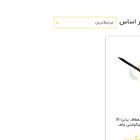
ر اساس
مرتبط‌ترین
رابط خرطومی (انعطاف پذیر) 30
چگوشتی ولف
گیرید