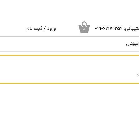
یبانی:
66170259
-021
ورود
/
ثبت نام
۰
حساب کاربری من
آموزشی
تغییر گذر واژه
سفارشات
خروج از حساب کاربری