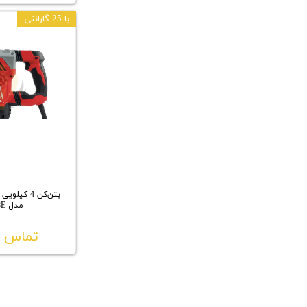
با 25 گارانتی
بتن‌کن 4 کی
مدل PLH28E
تماس ب