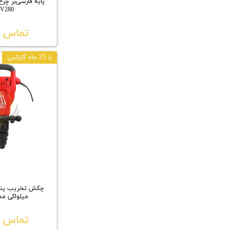
پایه فارسی‌بر چرخ
V280
تماس ب
با 25 ماه گارانتی
میلواکی مدل 00S
تماس ب