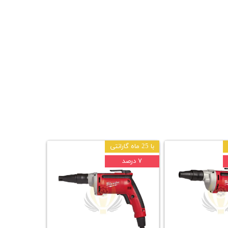
با 25 ماه گارانتی
۷ درصد