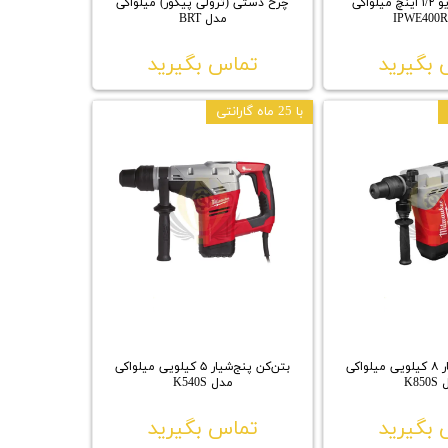
آچار بکس درایو ۱/۲ اینچ میلواکی
چرخ دستی (ترولی پیکور) میلواکی
مدل BRT
بگیرید
تماس بگیرید
با 25 ماه گارانتی
بتن‌کن پنج‌شیار ۸ کیلویی میلواکی
بتن‌کن پنج‌شیار ۵ کیلویی میلواکی
K85
مدل K540S
بگیرید
تماس بگیرید