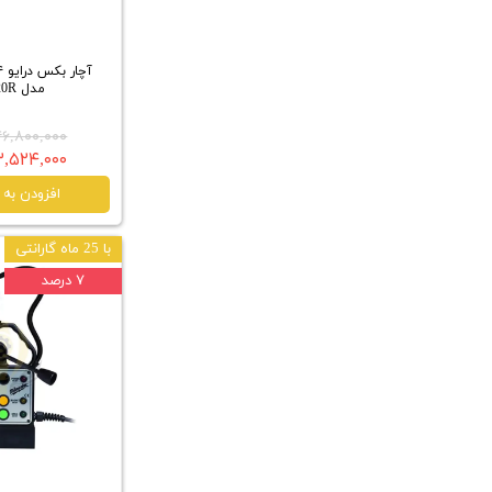
مدل IPWE520R
۴۶,۸۰۰,۰۰۰ توما
۴۳,۵۲۴,۰۰۰ تو
افزودن به 
با 25 ماه گارانتی
۷ درصد