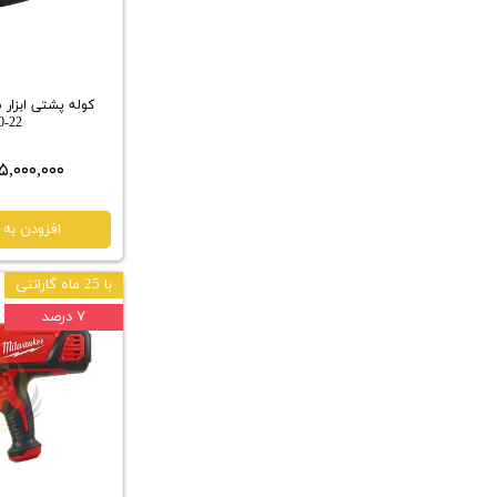
22-8200
۳۵,۰۰۰,۰۰۰ توم
افزودن به 
با 25 ماه گارانتی
۷ درصد