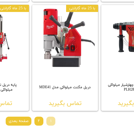
با 25 ماه گارانتی
با 25 ماه گارانتی
لویی چهارشیار میلواکی
پایه دریل نم
دریل مگنت میلواکی مدل MDE41
میلواکی مدل
گیرید
تماس بگیرید
تماس 
۱
۲
صفحه بعدی