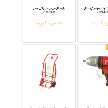
اره عمود بر 750 وات میلواکی مدل
پایه فارسی‌بر میلواکی مدل
MSL3000
JSPE13
بگیرید
تماس بگیرید