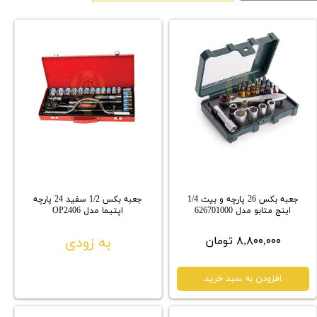
جعبه بکس 26 پارچه و بیت 1/4
جعبه بکس 1/2 سفید 24 پارچه
اینج متابو مدل 626701000
اپتیما مدل OP2406
۸,۸۰۰,۰۰۰ تومان
به زودی
افزودن به سبد خرید