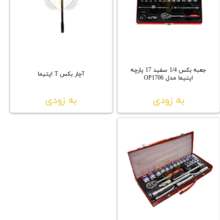
جعبه بکس 1/4 سفید 17 پارچه
آچار بکس T اپتیما
اپتیما مدل OP1706
به زودی
به زودی