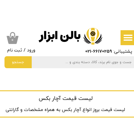
حساب کاربری من
تغییر گذر واژه
سفارشات
۰
پشتیبانی:
66170259
-021
ورود
/
ثبت نام
خروج از حساب کاربری
جستجو
لیست قیمت آچار بکس
لیست قیمت بروز انواع آچار بکس به ‌همراه مشخصات و گارانتی