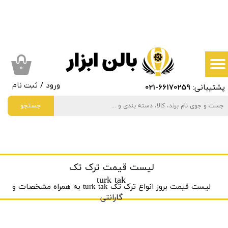
حساب کاربری من
تغییر گذر واژه
سفارشات
۰
پشتیبانی:
66170259
-021
ورود
/
ثبت نام
خروج از حساب کاربری
جستجو
لیست قیمت ترک تک
turk tak
لیست قیمت بروز انواع ترک تک turk tak به ‌همراه مشخصات و
گارانتی