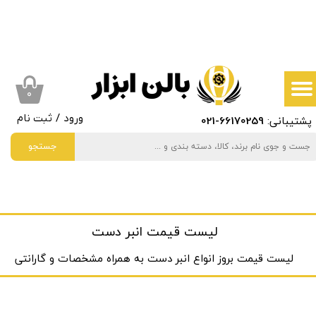
حساب کاربری من
تغییر گذر واژه
سفارشات
۰
پشتیبانی:
66170259
-021
ورود
/
ثبت نام
خروج از حساب کاربری
جستجو
لیست قیمت انبر دست
لیست قیمت بروز انواع انبر دست به ‌همراه مشخصات و گارانتی