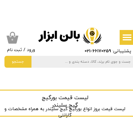
حساب کاربری من
تغییر گذر واژه
سفارشات
۰
پشتیبانی:
66170259
-021
ورود
/
ثبت نام
خروج از حساب کاربری
جستجو
لیست قیمت بورگیج
گیج سلیندر
لیست قیمت بروز انواع بورگیج گیج سلیندر به ‌همراه مشخصات و
گارانتی