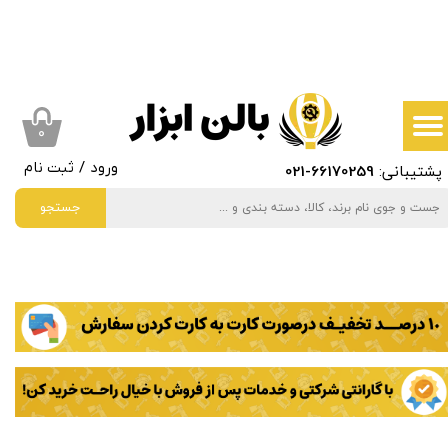
حساب کاربری من
تغییر گذر واژه
سفارشات
۰
پشتیبانی:
66170259
-021
ورود
/
ثبت نام
خروج از حساب کاربری
جستجو