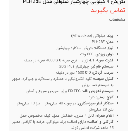
بتن‌کن 4 کیلویی چهارشیار میلواکی مدل PLH28E
تماس بگیرید
مشخصات
برند:
میلواکی (Milwaukee)
مدل:
PLH28E
نوع دستگاه:
بتن‌کن سه‌کاره چهارشیار
توان ورودی:
800 وات
قدرت ضربه:
4.1 ژول – نرخ ضربه 0 تا 4000 ضربه در دقیقه
سیستم قلم‌گیر:
چهارشیار SDS Plus
سرعت گردش:
0 تا 1500 دور در دقیقه
کنترل سرعت:
کلید الکترونیکی با عملکرد راست‌گرد و چپ‌گرد، مجهز
به سیستم ضد لرزش
سیستم تعویض قلم:
FIXTEC برای تعویض سریع و آسان
کلاچ ایمنی:
دارد
حداکثر قطر سوراخکاری:
در چوب 40 میلی‌متر – فلز 13 میلی‌متر –
بتن 28 میلی‌متر
اقلام همراه:
کابل 4 متری، خط‌کش عمق، کیف مخصوص حمل
گارانتی و اصالت:
دارای اصالت برند میلواکی، عرضه با گارانتی معتبر
25 ماهه شرکت اطلس کوشا