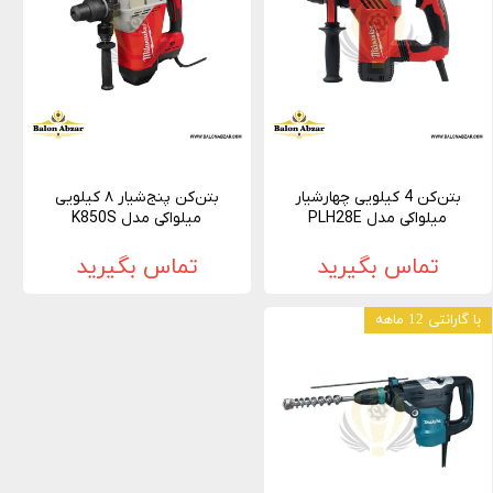
بتن‌کن 4 کیلویی چهارشیار
بتن‌کن پنج‌شیار ۸ کیلویی
میلواکی مدل PLH28E
میلواکی مدل K850S
تماس بگیرید
تماس بگیرید
با گارانتی 12 ماهه