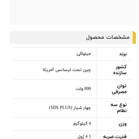
مشخصات محصول
برند
میلواکی
کشور
چین تحت لیسانس آمریکا
سازنده
توان
800 وات
مصرفی
نوع سه
چهار شیار (SDS PLUS)
نظام
وزن
4 کیلوگرم
قدرت ضربه
4.1 ژول