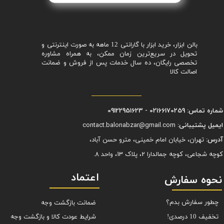
بالن ابزار، خرید ابزار با گارانتی 12 ماهه به صورت اینترنتی و
تحویل در سریع‌ترین زمان ممکن، به همراه مشاوره
تخصصی رایگان، ده سال خدمات پس از فروش و ضمانت
اصالت کالا
شماره تماس: 02166170259 - 09122951623
ایمیل پشتیبانی:
contact.balonabzar@gmail.com
آدرس:
تهران، خیابان امام خمینی، مترو حسن آباد،
کوچه شجاعی، کوچه جمالدارا 2، پلاک 13، واحد 8.
اعتماد
نحوه سفارش
چطور سفارش بدم؟
ضمانت بازگشت وجه
شرایط عودت کالا و بازگشت وجه
تخفیف 10 درصدی!