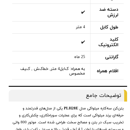
دسته ضد
✔️
لرزش
طول کابل
4 متر
کلید
✔️
الکترونیک
گارانتی
25 ماه
به همراه: کﺎﺑﻞ4 ﻣﺘﺮ, ﺧﻄکﺶ , کﯿﻒ
اقلام همراه
ﻣﺨﺼﻮص
توضیحات جامع
بتن‌کن سه‌کاره میلواکی مدل
PLH28E
یکی از مدل‌های قدرتمند و
حرفه‌ای برند میلواکی است که برای عملیات سوراخکاری، چکش‌کاری و
تخریب سبک در بتن و مصالح سخت طراحی شده است. موتور 800 واتی
و سیستم ضربه‌ای با توان 4.1 ژول، قدرتی بالا و سرعتی ثابت را در طول