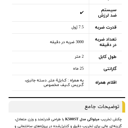
سیستم
✔️
ضد لرزش
قدرت ضربه
7.5 ژول
تعداد ضربه
3000 ضربه در دقیقه
در دقیقه
طول کابل
2 متر
گارانتی
25 ماه
به همراه : کﺎﺑﻞ4 ﻣﺘﺮ, دﺳﺘﻪ ﺟﺎﻧﺒی،
اقلام همراه
گﺮﯾﺲ کﯿﻒ ﻣﺨﺼﻮص
توضیحات جامع
چکش تخریب
میلواکی مدل K500ST
با طراحی قدرتمند و وزن متعادل،
گزینه‌ای عالی برای تخریب دقیق و کنترل‌شده در پروژه‌های ساختمانی و