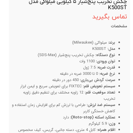
چکش تخریب پنج‌شیار ۵ کیلویی میلواکی مدل
K500ST
تماس بگیرید
مشخصات
برند:
میلواکی (Milwaukee)
مدل:
K500ST
نوع دستگاه:
چکش تخریب پنج‌شیار (SDS-Max)
توان ورودی:
1100 وات
قدرت ضربه:
7.5 ژول
نرخ ضربه:
0 تا 3000 ضربه در دقیقه
سرعت گردش بی‌باری:
450 دور در دقیقه
سیستم تعویض قلم:
FIXTEC برای تعویض سریع و ایمن ابزار
تعداد موقعیت قلم:
12 زاویه مختلف برای تنظیم دقیق زاویه
تخریب
سیستم ضد لرزش:
طراحی با لرزش کم برای افزایش زمان استفاده و
کاهش خستگی کاربر
عملکرد اسکنه (Roto-stop):
دارد
وزن:
5.9 کیلوگرم
اقلام همراه:
کابل 4 متری، دسته جانبی، گریس، کیف مخصوص