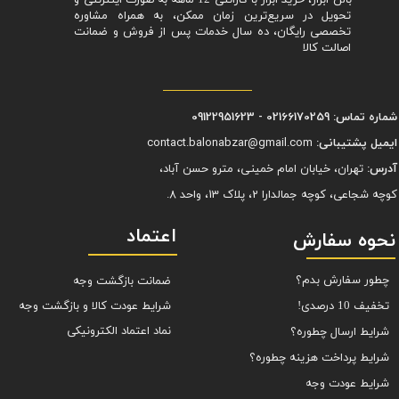
بالن ابزار، خرید ابزار با گارانتی 12 ماهه به صورت اینترنتی و
تحویل در سریع‌ترین زمان ممکن، به همراه مشاوره
تخصصی رایگان، ده سال خدمات پس از فروش و ضمانت
اصالت کالا
شماره تماس: 02166170259 - 09122951623
ایمیل پشتیبانی:
contact.balonabzar@gmail.com
آدرس:
تهران، خیابان امام خمینی، مترو حسن آباد،
کوچه شجاعی، کوچه جمالدارا 2، پلاک 13، واحد 8.
اعتماد
نحوه سفارش
چطور سفارش بدم؟
ضمانت بازگشت وجه
شرایط عودت کالا و بازگشت وجه
تخفیف 10 درصدی!
نماد اعتماد الکترونیکی
شرایط ارسال چطوره؟
شرایط پرداخت هزینه چطوره؟
شرایط عودت وجه