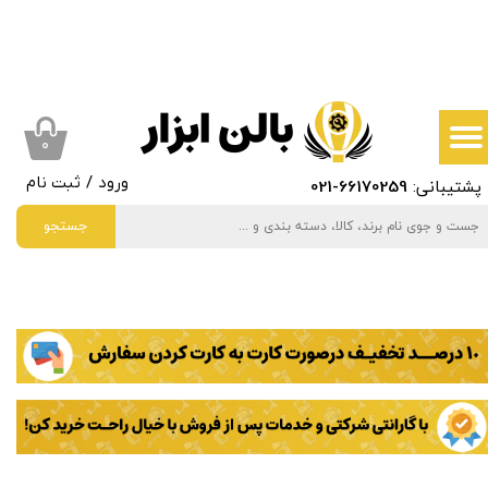
حساب کاربری من
تغییر گذر واژه
سفارشات
۰
پشتیبانی:
66170259
-021
ورود
/
ثبت نام
خروج از حساب کاربری
جستجو