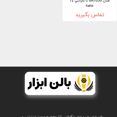
مدل GA7050 با گارانتی 12
ماهه
تماس بگیرید