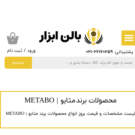
حساب کاربری من
تغییر گذر واژه
سفارشات
۰
پشتیبانی:
66170259
-021
ورود
/
ثبت نام
خروج از حساب کاربری
جستجو
متابو | METABO
محصولات برند
یست مشخصات و قیمت بروز انواع محصولات برند متابو | METABO