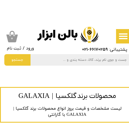
حساب کاربری من
تغییر گذر واژه
سفارشات
۰
پشتیبانی:
66170259
-021
ورود
/
ثبت نام
خروج از حساب کاربری
جستجو
گلکسیا | GALAXIA​​​​​​​
محصولات برند
لیست مشخصات و قیمت بروز انواع محصولات برند گلکسیا |
GALAXIA با گارانتی